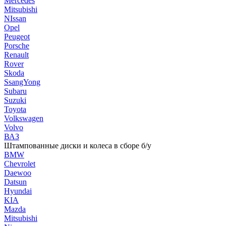
Mercedes
Mitsubishi
NIssan
Opel
Peugeot
Porsche
Renault
Rover
Skoda
SsangYong
Subaru
Suzuki
Toyota
Volkswagen
Volvo
ВАЗ
Штампованные диски и колеса в сборе б/у
BMW
Chevrolet
Daewoo
Datsun
Hyundai
KIA
Mazda
Mitsubishi