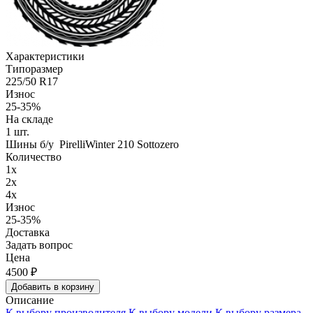
Характеристики
Типоразмер
225/50 R17
Износ
25-35%
На складе
1
шт.
Шины б/у PirelliWinter 210 Sottozero
Количество
1x
2x
4x
Износ
25-35%
Доставка
Задать вопрос
Цена
4500
₽
Добавить в корзину
Описание
К выбору производителя
К выбору модели
К выбору размера