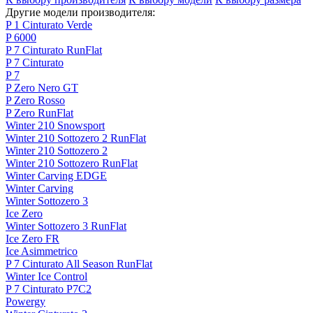
Другие модели производителя:
P 1 Cinturato Verde
P 6000
P 7 Cinturato RunFlat
P 7 Cinturato
P 7
P Zero Nero GT
P Zero Rosso
P Zero RunFlat
Winter 210 Snowsport
Winter 210 Sottozero 2 RunFlat
Winter 210 Sottozero 2
Winter 210 Sottozero RunFlat
Winter Carving EDGE
Winter Carving
Winter Sottozero 3
Ice Zero
Winter Sottozero 3 RunFlat
Ice Zero FR
Ice Asimmetrico
P 7 Cinturato All Season RunFlat
Winter Ice Control
P 7 Cinturato P7C2
Powergy