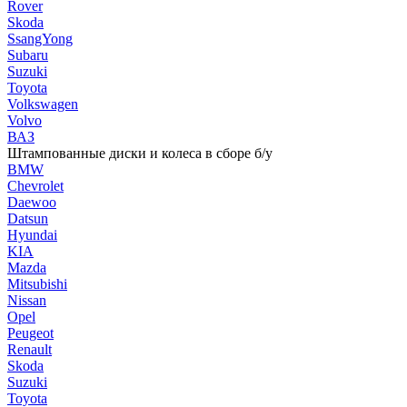
Rover
Skoda
SsangYong
Subaru
Suzuki
Toyota
Volkswagen
Volvo
ВАЗ
Штампованные диски и колеса в сборе б/у
BMW
Chevrolet
Daewoo
Datsun
Hyundai
KIA
Mazda
Mitsubishi
Nissan
Opel
Peugeot
Renault
Skoda
Suzuki
Toyota