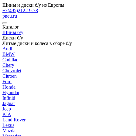
Шины и диски б/у из Европы
+7(495)212-19-78
pneu.ru
Каталог
Шины б/у
Диски б/у
Литые диски и колеса в сборе б/у
Audi
BMW
Cadillac
Chery
Chevrolet
Citroen
Ford
Honda
Hyundai
Infiniti
Jaguar
Jeep
KIA
Land Rover
Lexus
Mazda