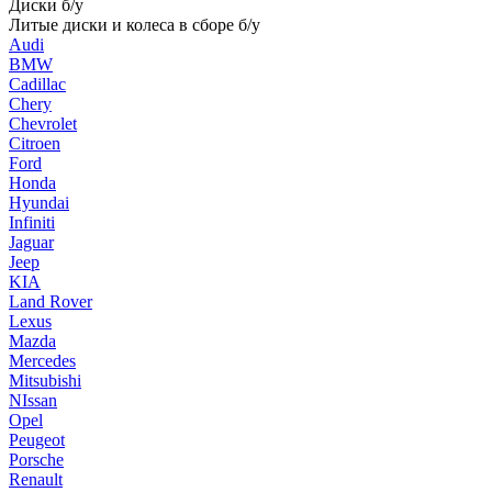
Диски б/у
Литые диски и колеса в сборе б/у
Audi
BMW
Cadillac
Chery
Chevrolet
Citroen
Ford
Honda
Hyundai
Infiniti
Jaguar
Jeep
KIA
Land Rover
Lexus
Mazda
Mercedes
Mitsubishi
NIssan
Opel
Peugeot
Porsche
Renault