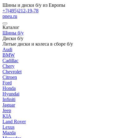
Шины и диски б/у из Европы
+7(495)212-19-78
pneu.ru
Каталог
Шины б/у
Диски б/у
Литые диски и колеса в сборе б/у
Audi
BMW
Cadillac
Chery
Chevrolet
Citroen
Ford
Honda
Hyundai
Infiniti
Jaguar
Jeep
KIA
Land Rover
Lexus
Mazda