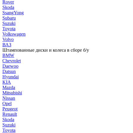
Rover
Skoda
SsangYong
Subaru
Suzuki
Toyota
Volkswagen
Volvo
ВАЗ
Штампованные диски и колеса в сборе б/у
BMW
Chevrolet
Daewoo
Datsun
Hyundai
KIA
Mazda
Mitsubishi
Nissan
Opel
Peugeot
Renault
Skoda
Suzuki
Toyota