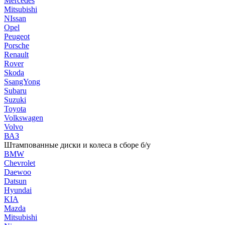
Mercedes
Mitsubishi
NIssan
Opel
Peugeot
Porsche
Renault
Rover
Skoda
SsangYong
Subaru
Suzuki
Toyota
Volkswagen
Volvo
ВАЗ
Штампованные диски и колеса в сборе б/у
BMW
Chevrolet
Daewoo
Datsun
Hyundai
KIA
Mazda
Mitsubishi