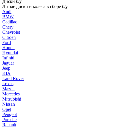
Диски б/у
Литые диски и колеса в сборе б/у
Audi
BMW
Cadillac
Chery
Chevrolet
Citroen
Ford
Honda
Hyundai
Infiniti
Jaguar
Jeep
KIA
Land Rover
Lexus
Mazda
Mercedes
Mitsubishi
NIssan
Opel
Peugeot
Porsche
Renault