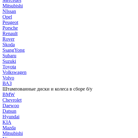
Mercedes
Mitsubishi
NIssan
Opel
Peugeot
Porsche
Renault
Rover
Skoda
SsangYong
Subaru
Suzuki
Toyota
Volkswagen
Volvo
ВАЗ
Штампованные диски и колеса в сборе б/у
BMW
Chevrolet
Daewoo
Datsun
Hyundai
KIA
Mazda
Mitsubishi