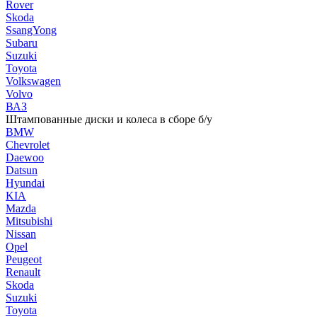
Rover
Skoda
SsangYong
Subaru
Suzuki
Toyota
Volkswagen
Volvo
ВАЗ
Штампованные диски и колеса в сборе б/у
BMW
Chevrolet
Daewoo
Datsun
Hyundai
KIA
Mazda
Mitsubishi
Nissan
Opel
Peugeot
Renault
Skoda
Suzuki
Toyota