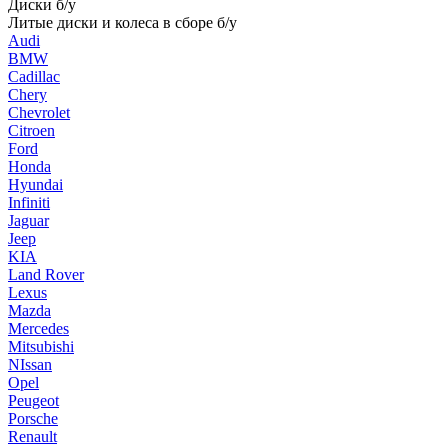
Диски б/у
Литые диски и колеса в сборе б/у
Audi
BMW
Cadillac
Chery
Chevrolet
Citroen
Ford
Honda
Hyundai
Infiniti
Jaguar
Jeep
KIA
Land Rover
Lexus
Mazda
Mercedes
Mitsubishi
NIssan
Opel
Peugeot
Porsche
Renault