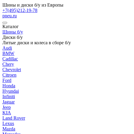
Шины и диски б/у из Европы
+7(495)212-19-78
pneu.ru
Каталог
Шины б/у
Диски б/у
Литые диски и колеса в сборе б/у
Audi
BMW
Cadillac
Chery
Chevrolet
Citroen
Ford
Honda
Hyundai
Infiniti
Jaguar
Jeep
KIA
Land Rover
Lexus
Mazda