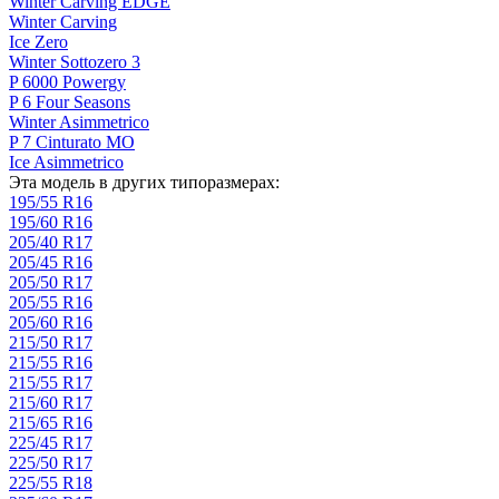
Winter Carving EDGE
Winter Carving
Ice Zero
Winter Sottozero 3
P 6000 Powergy
P 6 Four Seasons
Winter Asimmetrico
P 7 Cinturato MO
Ice Asimmetrico
Эта модель в других типоразмерах:
195/55 R16
195/60 R16
205/40 R17
205/45 R16
205/50 R17
205/55 R16
205/60 R16
215/50 R17
215/55 R16
215/55 R17
215/60 R17
215/65 R16
225/45 R17
225/50 R17
225/55 R18