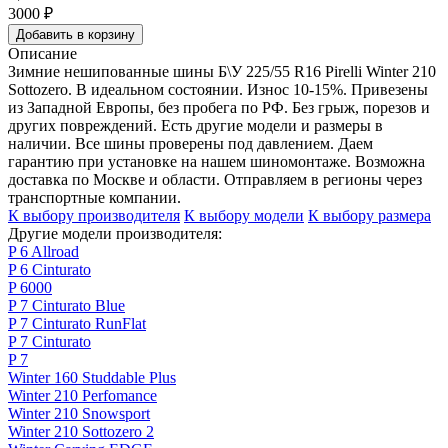
3000
₽
Добавить в корзину
Описание
Зимние нешипованные шины Б\У 225/55 R16 Pirelli Winter 210
Sottozero. В идеальном состоянии. Износ 10-15%. Привезены
из Западной Европы, без пробега по РФ. Без грыж, порезов и
других повреждений. Есть другие модели и размеры в
наличии. Все шины проверены под давлением. Даем
гарантию при установке на нашем шиномонтаже. Возможна
доставка по Москве и области. Отправляем в регионы через
транспортные компании.
К выбору производителя
К выбору модели
К выбору размера
Другие модели производителя:
P 6 Allroad
P 6 Cinturato
P 6000
P 7 Cinturato Blue
P 7 Cinturato RunFlat
P 7 Cinturato
P 7
Winter 160 Studdable Plus
Winter 210 Perfomance
Winter 210 Snowsport
Winter 210 Sottozero 2