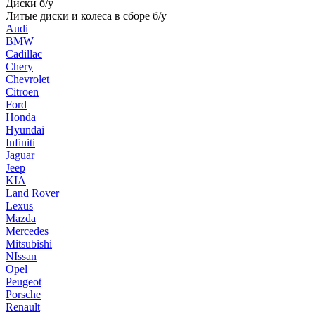
Диски б/у
Литые диски и колеса в сборе б/у
Audi
BMW
Cadillac
Chery
Chevrolet
Citroen
Ford
Honda
Hyundai
Infiniti
Jaguar
Jeep
KIA
Land Rover
Lexus
Mazda
Mercedes
Mitsubishi
NIssan
Opel
Peugeot
Porsche
Renault