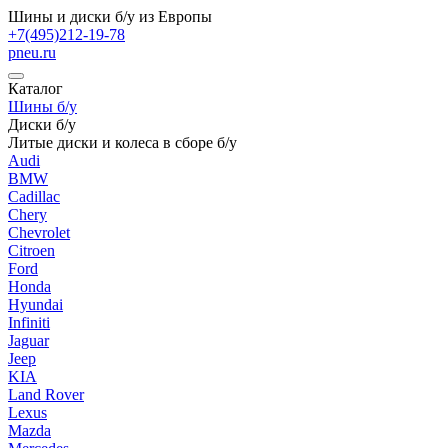
Шины и диски б/у из Европы
+7(495)212-19-78
pneu.ru
Каталог
Шины б/у
Диски б/у
Литые диски и колеса в сборе б/у
Audi
BMW
Cadillac
Chery
Chevrolet
Citroen
Ford
Honda
Hyundai
Infiniti
Jaguar
Jeep
KIA
Land Rover
Lexus
Mazda