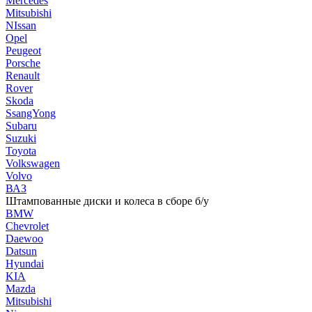
Mercedes
Mitsubishi
NIssan
Opel
Peugeot
Porsche
Renault
Rover
Skoda
SsangYong
Subaru
Suzuki
Toyota
Volkswagen
Volvo
ВАЗ
Штампованные диски и колеса в сборе б/у
BMW
Chevrolet
Daewoo
Datsun
Hyundai
KIA
Mazda
Mitsubishi