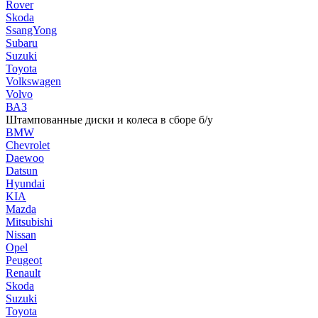
Rover
Skoda
SsangYong
Subaru
Suzuki
Toyota
Volkswagen
Volvo
ВАЗ
Штампованные диски и колеса в сборе б/у
BMW
Chevrolet
Daewoo
Datsun
Hyundai
KIA
Mazda
Mitsubishi
Nissan
Opel
Peugeot
Renault
Skoda
Suzuki
Toyota