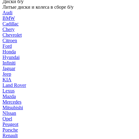
Диски б/у
Литые диски и колеса в сборе б/у
Audi
BMW
Cadillac
Chery
Chevrolet
Citroen
Ford
Honda
Hyundai
Infiniti
Jaguar
Jeep
KIA
Land Rover
Lexus
Mazda
Mercedes
Mitsubishi
NIssan
Opel
Peugeot
Porsche
Renault