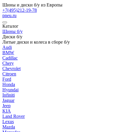
Шины и диски б/у из Европы
+7(495)212-19-78
pneu.ru
Каталог
Шины б/у
Диски б/у
Литые диски и колеса в сборе б/у
Audi
BMW
Cadillac
Chery
Chevrolet
Citroen
Ford
Honda
Hyundai
Infiniti
Jaguar
Jeep
KIA
Land Rover
Lexus
Mazda