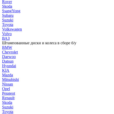
Rover
Skoda
SsangYong
Subaru
Suzuki
Toyota
Volkswagen
Volvo
ВАЗ
Штампованные диски и колеса в сборе б/у
BMW
Chevrolet
Daewoo
Datsun
Hyundai
KIA
Mazda
Mitsubishi
Nissan
Opel
Peugeot
Renault
Skoda
Suzuki
Toyota