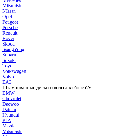
Mercedes
Mitsubishi
NIssan
Opel
Peugeot
Porsche
Renault
Rover
Skoda
SsangYong
Subaru
Suzuki
Toyota
Volkswagen
Volvo
ВАЗ
Штампованные диски и колеса в сборе б/у
BMW
Chevrolet
Daewoo
Datsun
Hyundai
KIA
Mazda
Mitsubishi