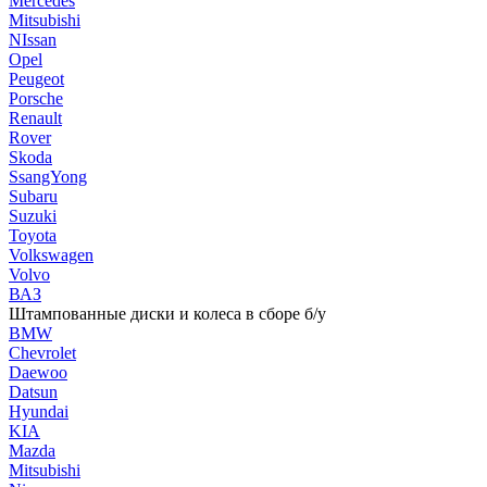
Mercedes
Mitsubishi
NIssan
Opel
Peugeot
Porsche
Renault
Rover
Skoda
SsangYong
Subaru
Suzuki
Toyota
Volkswagen
Volvo
ВАЗ
Штампованные диски и колеса в сборе б/у
BMW
Chevrolet
Daewoo
Datsun
Hyundai
KIA
Mazda
Mitsubishi