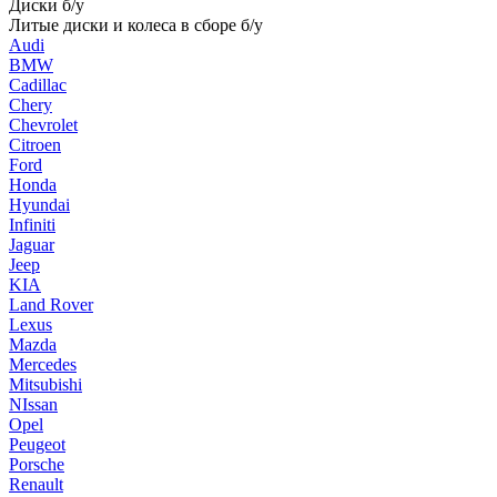
Диски б/у
Литые диски и колеса в сборе б/у
Audi
BMW
Cadillac
Chery
Chevrolet
Citroen
Ford
Honda
Hyundai
Infiniti
Jaguar
Jeep
KIA
Land Rover
Lexus
Mazda
Mercedes
Mitsubishi
NIssan
Opel
Peugeot
Porsche
Renault