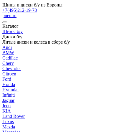
Шины и диски б/у из Европы
+7(495)212-19-78
pneu.ru
Каталог
Шины б/у
Диски б/у
Литые диски и колеса в сборе б/у
Audi
BMW
Cadillac
Chery
Chevrolet
Citroen
Ford
Honda
Hyundai
Infiniti
Jaguar
Jeep
KIA
Land Rover
Lexus
Mazda