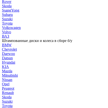
Rover
Skoda
SsangYong
Subaru
Suzuki
Toyota
Volkswagen
Volvo
ВАЗ
Штампованные диски и колеса в сборе б/у
BMW
Chevrolet
Daewoo
Datsun
Hyundai
KIA
Mazda
Mitsubishi
Nissan
Opel
Peugeot
Renault
Skoda
Suzuki
Toyota