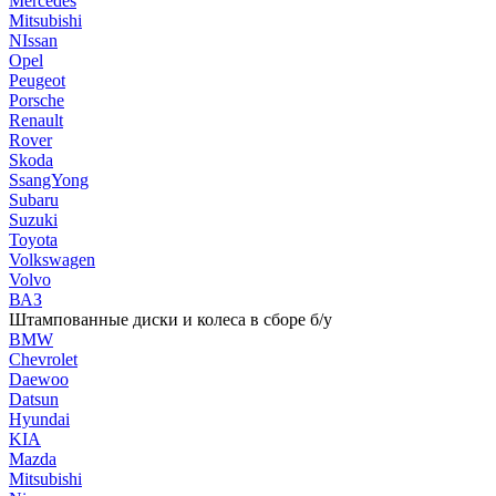
Mercedes
Mitsubishi
NIssan
Opel
Peugeot
Porsche
Renault
Rover
Skoda
SsangYong
Subaru
Suzuki
Toyota
Volkswagen
Volvo
ВАЗ
Штампованные диски и колеса в сборе б/у
BMW
Chevrolet
Daewoo
Datsun
Hyundai
KIA
Mazda
Mitsubishi