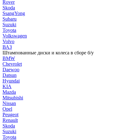
Rover
Skoda
SsangYong
Subaru
Suzuki
Toyota
Volkswagen
Volvo
ВАЗ
Штампованные диски и колеса в сборе б/у
BMW
Chevrolet
Daewoo
Datsun
Hyundai
KIA
Mazda
Mitsubishi
Nissan
Opel
Peugeot
Renault
Skoda
Suzuki
Toyota