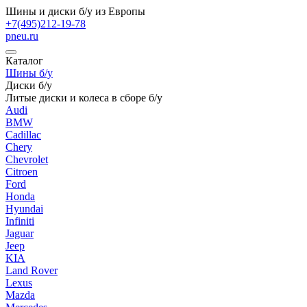
Шины и диски б/у из Европы
+7(495)212-19-78
pneu.ru
Каталог
Шины б/у
Диски б/у
Литые диски и колеса в сборе б/у
Audi
BMW
Cadillac
Chery
Chevrolet
Citroen
Ford
Honda
Hyundai
Infiniti
Jaguar
Jeep
KIA
Land Rover
Lexus
Mazda