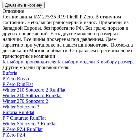
Добавить в корзину
Описание
Летние шины Б\У 275/35 R19 Pirelli P Zero. В отличном
состоянии. Небольшой равномерный износ. Привезены из
Западной Европы, без пробега по РФ. Без грыж, порезов и
других повреждений. Есть другие модели и размеры в
наличии. Все шины проверены под давлением. Даем
гарантию при установке на нашем шиномонтаже. Возможна
доставка по Москве и области. Отправляем в регионы через
транспортные компании.
К выбору производителя
К выбору модели
К выбору размера
Другие модели производителя:
Euforia
P Zero Rosso
P Zero RunFlat
Winter 210 Sottozero 2 RunFlat
Winter 210 Sottozero RunFlat
Winter 270 Sottozero 2
Winter Sottozero 3
Euforia RunFlat
P 7 Cinturato RunFlat
Winter Sottozero 3 RunFlat
P Zero PZ4 RunFlat
P Zero PZ4