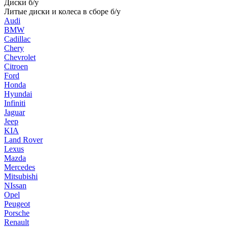
Диски б/у
Литые диски и колеса в сборе б/у
Audi
BMW
Cadillac
Chery
Chevrolet
Citroen
Ford
Honda
Hyundai
Infiniti
Jaguar
Jeep
KIA
Land Rover
Lexus
Mazda
Mercedes
Mitsubishi
NIssan
Opel
Peugeot
Porsche
Renault