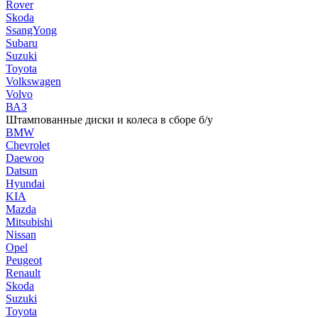
Rover
Skoda
SsangYong
Subaru
Suzuki
Toyota
Volkswagen
Volvo
ВАЗ
Штампованные диски и колеса в сборе б/у
BMW
Chevrolet
Daewoo
Datsun
Hyundai
KIA
Mazda
Mitsubishi
Nissan
Opel
Peugeot
Renault
Skoda
Suzuki
Toyota