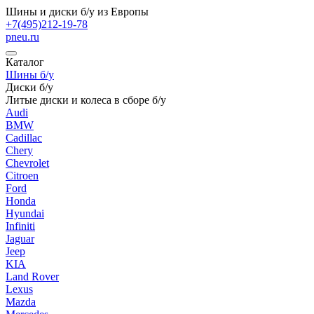
Шины и диски б/у из Европы
+7(495)212-19-78
pneu.ru
Каталог
Шины б/у
Диски б/у
Литые диски и колеса в сборе б/у
Audi
BMW
Cadillac
Chery
Chevrolet
Citroen
Ford
Honda
Hyundai
Infiniti
Jaguar
Jeep
KIA
Land Rover
Lexus
Mazda