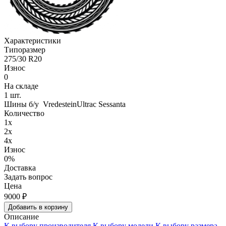
Характеристики
Типоразмер
275/30 R20
Износ
0
На складе
1
шт.
Шины б/у VredesteinUltrac Sessanta
Количество
1x
2x
4x
Износ
0%
Доставка
Задать вопрос
Цена
9000
₽
Добавить в корзину
Описание
К выбору производителя
К выбору модели
К выбору размера