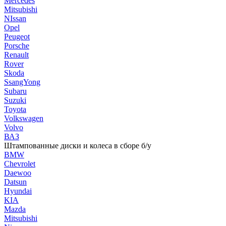
Mercedes
Mitsubishi
NIssan
Opel
Peugeot
Porsche
Renault
Rover
Skoda
SsangYong
Subaru
Suzuki
Toyota
Volkswagen
Volvo
ВАЗ
Штампованные диски и колеса в сборе б/у
BMW
Chevrolet
Daewoo
Datsun
Hyundai
KIA
Mazda
Mitsubishi