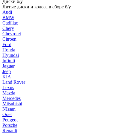
Диски б/у
Литые диски и колеса в сборе б/у
Audi
BMW
Cadillac
Chery
Chevrolet
Citroen
Ford
Honda
Hyundai
Infiniti
Jaguar
Jeep
KIA
Land Rover
Lexus
Mazda
Mercedes
Mitsubishi
NIssan
Opel
Peugeot
Porsche
Renault