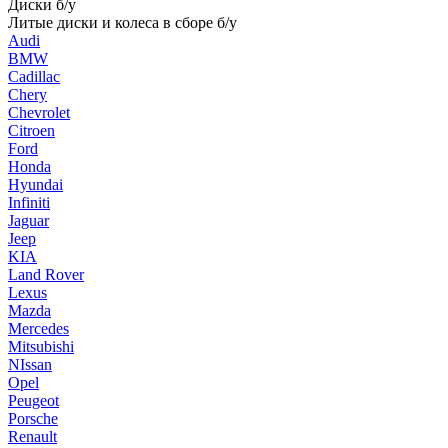
Диски б/у
Литые диски и колеса в сборе б/у
Audi
BMW
Cadillac
Chery
Chevrolet
Citroen
Ford
Honda
Hyundai
Infiniti
Jaguar
Jeep
KIA
Land Rover
Lexus
Mazda
Mercedes
Mitsubishi
NIssan
Opel
Peugeot
Porsche
Renault