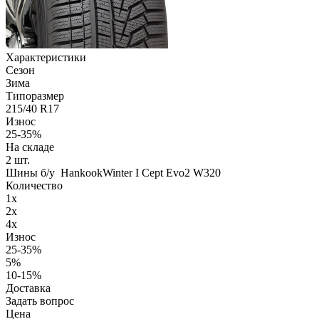
Характеристики
Сезон
Зима
Типоразмер
215/40 R17
Износ
25-35%
На складе
2
шт.
Шины б/у HankookWinter I Cept Evo2 W320
Количество
1x
2x
4x
Износ
25-35%
5%
10-15%
Доставка
Задать вопрос
Цена