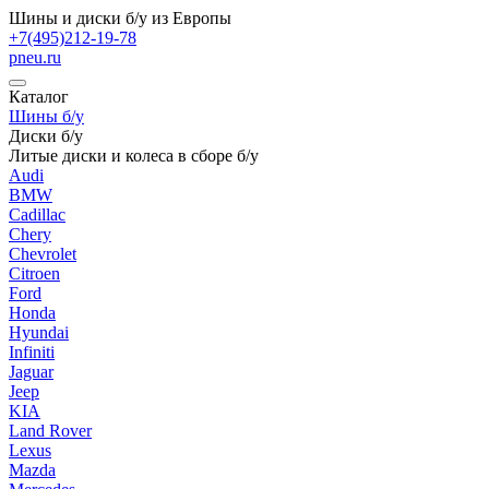
Шины и диски б/у из Европы
+7(495)212-19-78
pneu.ru
Каталог
Шины б/у
Диски б/у
Литые диски и колеса в сборе б/у
Audi
BMW
Cadillac
Chery
Chevrolet
Citroen
Ford
Honda
Hyundai
Infiniti
Jaguar
Jeep
KIA
Land Rover
Lexus
Mazda