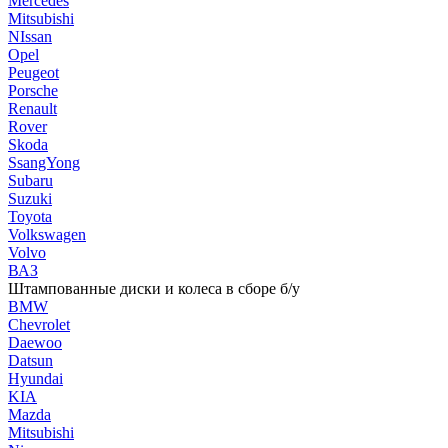
Mercedes
Mitsubishi
NIssan
Opel
Peugeot
Porsche
Renault
Rover
Skoda
SsangYong
Subaru
Suzuki
Toyota
Volkswagen
Volvo
ВАЗ
Штампованные диски и колеса в сборе б/у
BMW
Chevrolet
Daewoo
Datsun
Hyundai
KIA
Mazda
Mitsubishi