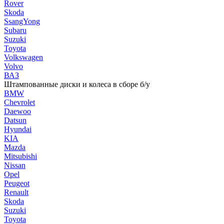
Rover
Skoda
SsangYong
Subaru
Suzuki
Toyota
Volkswagen
Volvo
ВАЗ
Штампованные диски и колеса в сборе б/у
BMW
Chevrolet
Daewoo
Datsun
Hyundai
KIA
Mazda
Mitsubishi
Nissan
Opel
Peugeot
Renault
Skoda
Suzuki
Toyota