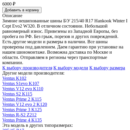
6000
₽
Добавить в корзину
Описание
Зимние нешипованные шины Б\У 215/40 R17 Hankook Winter I
Cept Evo2 W320. В отличном состоянии. Небольшой
равномерный износ. Привезены из Западной Европы, без
пробега по РФ. Без грыж, порезов и других повреждений.
Есть другие модели и размеры в наличии. Все шины
проверены под давлением. Даем гарантию при установке на
нашем шиномонтаже. Возможна доставка по Москве и
области. Отправляем в регионы через транспортные
компании.
К выбору производителя
К выбору модели
К выбору размера
Другие модели производителя:
Ventus K102
Ventus S1evo K107
Ventus V12 evo K110
Ventus S2 K115
Ventus Prime 2 K115
Ventus V12 evo 2 K120
Ventus Prime 3 K125
Ventus R-S2 Z212
Ventus Prime 4 K135
Эта модель в других типоразмерах: