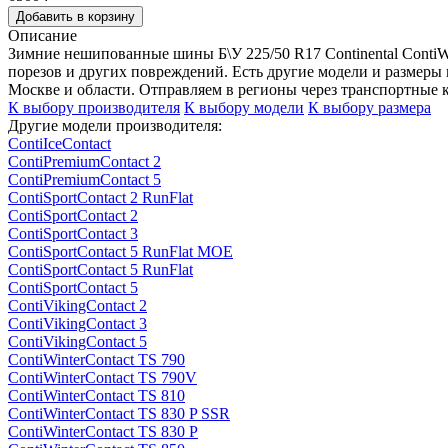
Добавить в корзину
Описание
Зимние нешипованные шины Б\У 225/50 R17 Continental ContiWi
порезов и других повреждений. Есть другие модели и размер
Москве и области. Отправляем в регионы через транспортные 
К выбору производителя
К выбору модели
К выбору размера
Другие модели производителя:
ContiIceContact
ContiPremiumContact 2
ContiPremiumContact 5
ContiSportContact 2 RunFlat
ContiSportContact 2
ContiSportContact 3
ContiSportContact 5 RunFlat MOE
ContiSportContact 5 RunFlat
ContiSportContact 5
ContiVikingContact 2
ContiVikingContact 3
ContiVikingContact 5
ContiWinterContact TS 790
ContiWinterContact TS 790V
ContiWinterContact TS 810
ContiWinterContact TS 830 P SSR
ContiWinterContact TS 830 P