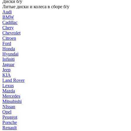
Диски б/у
Литые диски и колеса в сборе б/у
Audi
BMW
Cadillac
Chery
Chevrolet
Citroen
Ford
Honda
Hyundai
Infiniti
Jaguar
Jeep
KIA
Land Rover
Lexus
Mazda
Mercedes
Mitsubishi
NIssan
Opel
Peugeot
Porsche
Renault