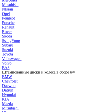
Mercedes
Mitsubishi
NIssan
Opel
Peugeot
Porsche
Renault
Rover
Skoda
SsangYong
Subaru
Suzuki
Toyota
Volkswagen
Volvo
ВАЗ
Штампованные диски и колеса в сборе б/у
BMW
Chevrolet
Daewoo
Datsun
Hyundai
KIA
Mazda
Mitsubishi