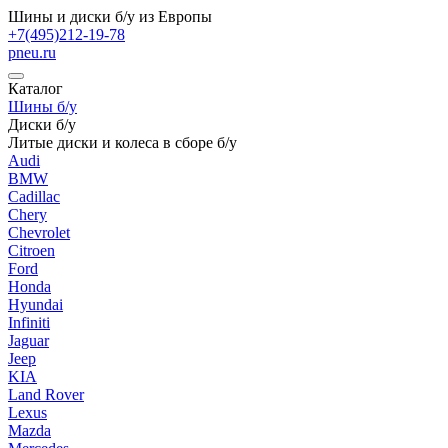
Шины и диски б/у из Европы
+7(495)212-19-78
pneu.ru
Каталог
Шины б/у
Диски б/у
Литые диски и колеса в сборе б/у
Audi
BMW
Cadillac
Chery
Chevrolet
Citroen
Ford
Honda
Hyundai
Infiniti
Jaguar
Jeep
KIA
Land Rover
Lexus
Mazda