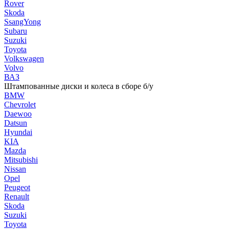
Rover
Skoda
SsangYong
Subaru
Suzuki
Toyota
Volkswagen
Volvo
ВАЗ
Штампованные диски и колеса в сборе б/у
BMW
Chevrolet
Daewoo
Datsun
Hyundai
KIA
Mazda
Mitsubishi
Nissan
Opel
Peugeot
Renault
Skoda
Suzuki
Toyota