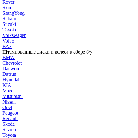
Rover
Skoda
SsangYong
Subaru
Suzuki
Toyota
Volkswagen
Volvo
ВАЗ
Штампованные диски и колеса в сборе б/у
BMW
Chevrolet
Daewoo
Datsun
Hyundai
KIA
Mazda
Mitsubishi
Nissan
Opel
Peugeot
Renault
Skoda
Suzuki
Toyota