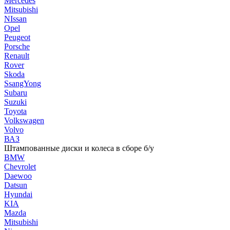
Mercedes
Mitsubishi
NIssan
Opel
Peugeot
Porsche
Renault
Rover
Skoda
SsangYong
Subaru
Suzuki
Toyota
Volkswagen
Volvo
ВАЗ
Штампованные диски и колеса в сборе б/у
BMW
Chevrolet
Daewoo
Datsun
Hyundai
KIA
Mazda
Mitsubishi