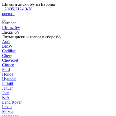
Шины и диски б/у из Европы
+7(495)212-19-78
pneu.ru
Каталог
Шины б/у
Диски б/у
Литые диски и колеса в сборе б/у
Audi
BMW
Cadillac
Chery
Chevrolet
Citroen
Ford
Honda
Hyundai
Infiniti
Jaguar
Jeep
KIA
Land Rover
Lexus
Mazda