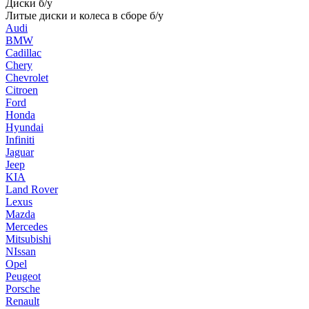
Диски б/у
Литые диски и колеса в сборе б/у
Audi
BMW
Cadillac
Chery
Chevrolet
Citroen
Ford
Honda
Hyundai
Infiniti
Jaguar
Jeep
KIA
Land Rover
Lexus
Mazda
Mercedes
Mitsubishi
NIssan
Opel
Peugeot
Porsche
Renault